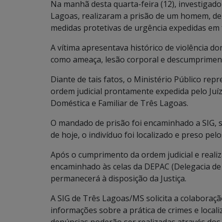
Na manhã desta quarta-feira (12), investigado
Lagoas, realizaram a prisão de um homem, de
medidas protetivas de urgência expedidas em 
A vítima apresentava histórico de violência d
como ameaça, lesão corporal e descumpriment
Diante de tais fatos, o Ministério Público rep
ordem judicial prontamente expedida pelo Juízo
Doméstica e Familiar de Três Lagoas.
O mandado de prisão foi encaminhado a SIG, 
de hoje, o indivíduo foi localizado e preso pel
Após o cumprimento da ordem judicial e realiz
encaminhado às celas da DEPAC (Delegacia de
permanecerá à disposição da Justiça.
A SIG de Três Lagoas/MS solicita a colaboraç
informações sobre a prática de crimes e locali
denúncias poderão ser realizadas através dos