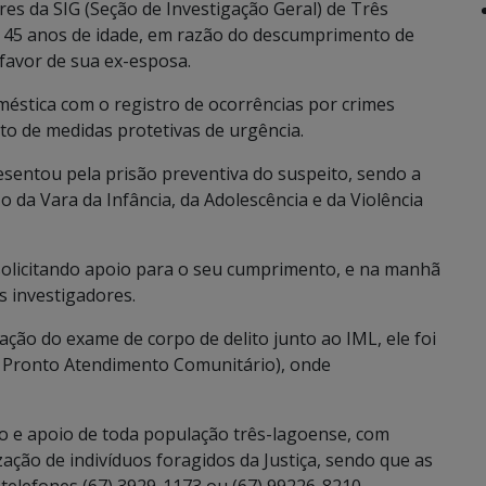
res da SIG (Seção de Investigação Geral) de Três
 45 anos de idade, em razão do descumprimento de
favor de sua ex-esposa.
oméstica com o registro de ocorrências por crimes
o de medidas protetivas de urgência.
resentou pela prisão preventiva do suspeito, sendo a
 da Vara da Infância, da Adolescência e da Violência
solicitando apoio para o seu cumprimento, e na manhã
os investigadores.
ação do exame de corpo de delito junto ao IML, ele foi
 Pronto Atendimento Comunitário), onde
ão e apoio de toda população três-lagoense, com
zação de indivíduos foragidos da Justiça, sendo que as
 telefones (67) 3929-1173 ou (67) 99226-8210