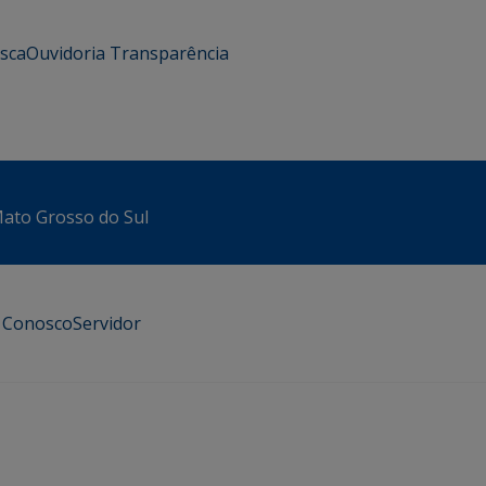
usca
Ouvidoria
Transparência
 Mato Grosso do Sul
e Conosco
Servidor