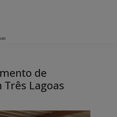
oas
imento de
m Três Lagoas