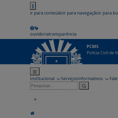
ir para conteúdo
ir para navegação
ir para b
ouvidoria
transparência
PCMS
Polícia Civil de
Institucional
Serviços
Informativos
Fal
Pesquisar
por: