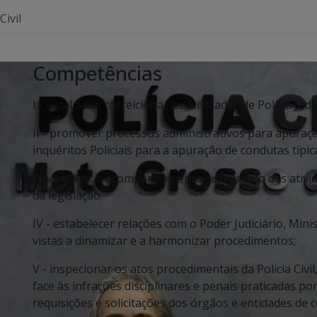
Civil
Competências
I - fiscalizar e correicionar as atividades de Polícia Jud
II - promover processos administrativos para apuraçã
inquéritos Políciais para a apuração de condutas típica
III - exercer o acompanhamento sistemático das ativi
da legislação;
IV - estabelecer relações com o Poder Judiciário, Min
vistas a dinamizar e a harmonizar procedimentos;
V - inspecionar os atos procedimentais da Polícia Civ
face às infrações disciplinares e penais praticadas p
requisições e solicitações dos órgãos e entidades de 