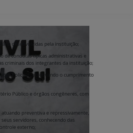
iciária desenvolvidas pela instituição;
o de condutas típicas administrativas e
s criminais dos integrantes da instituição;
dades Políciais, objetivando o cumprimento
istério Público e órgãos congêneres, com
il, atuando preventiva e repressivamente,
or seus servidores, conhecendo das
controle externo;