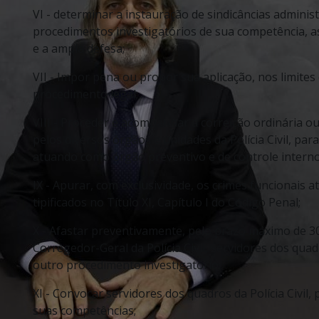
VI - determinar a instauração de sindicâncias administr
procedimentos investigatórios de sua competência, a
e a ampla defesa;
VII - Impor pena ou propor sua aplicação, nos limite
procedimento legal;
VIII - Proceder e acompanhar a correição ordinária ou
pelos diversos órgãos e unidades da Polícia Civil, para 
atuando como órgão preventivo e de controle interno
IX - Apurar, com exclusividade, os crimes funcionais atr
tipificados no Título XI, Capítulo I do Código Penal;
X - Afastar preventivamente, pelo prazo máximo de 30
Corregedor-Geral da Polícia Civil, servidores dos quadr
outro procedimento investigatório;
XI - Convocar servidores dos quadros da Polícia Civil
suas competências;