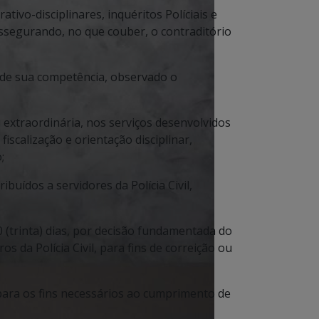
ativo-disciplinares, inquéritos Políciais e
ssegurando, no que couber, o contraditório
s de sua competência, observado o
 extraordinária, nos serviços desenvolvidos
fiscalização e orientação disciplinar,
;
ibuídos a servidores da Polícia Civil,
 (trinta) dias, por decisão fundamentada do
os da Polícia Civil, para fins de correição ou
, para os fins necessários ao cumprimento de