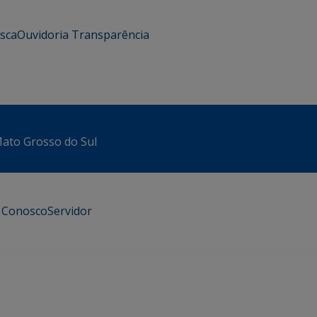
usca
Ouvidoria
Transparência
 Mato Grosso do Sul
e Conosco
Servidor