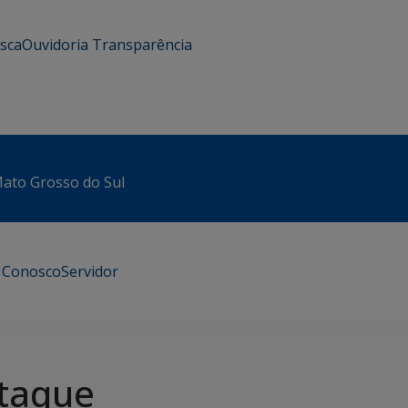
usca
Ouvidoria
Transparência
 Mato Grosso do Sul
e Conosco
Servidor
taque