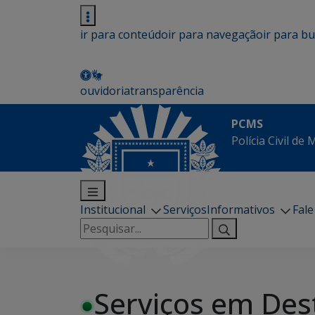
ir para conteúdo
ir para navegação
ir para b
ouvidoria
transparência
PCMS
Polícia Civil de
Institucional
Serviços
Informativos
Fal
Pesquisar
por:
Serviços em Des