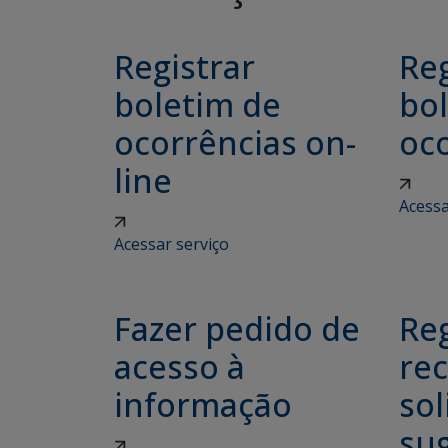
Registrar
Reg
boletim de
bol
ocorrências on-
oco
line
Acessa
Acessar serviço
Fazer pedido de
Reg
acesso à
re
informação
sol
su