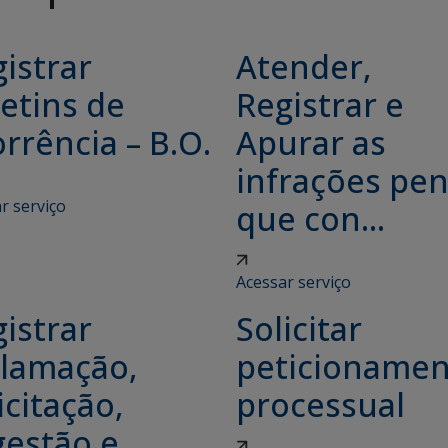
istrar
Atender,
etins de
Registrar e
rrência – B.O.
Apurar as
infrações pen
r serviço
que con...
Acessar serviço
istrar
Solicitar
clamação,
peticioname
icitação,
processual
gestão e