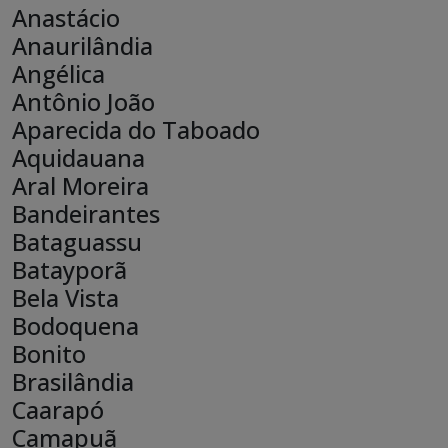
Anastácio
endereço
Anaurilândia
Angélica
Antônio João
Aparecida do Taboado
Aquidauana
Aral Moreira
Bandeirantes
Bataguassu
Batayporã
Bela Vista
Bodoquena
Bonito
Brasilândia
Caarapó
Camapuã