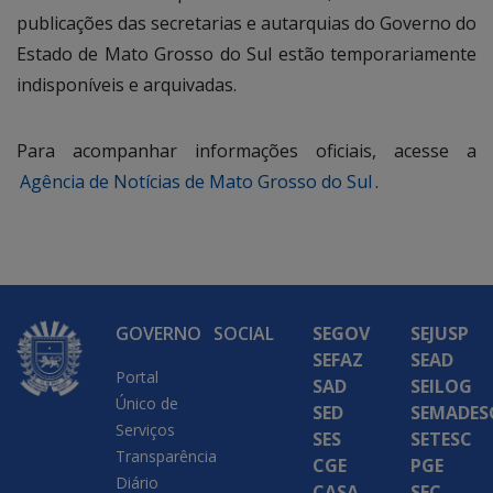
publicações das secretarias e autarquias do Governo do
Estado de Mato Grosso do Sul estão temporariamente
indisponíveis e arquivadas.
Para acompanhar informações oficiais, acesse a
Agência de Notícias de Mato Grosso do Sul
.
GOVERNO
SOCIAL
SEGOV
SEJUSP
SEFAZ
SEAD
Portal
SAD
SEILOG
Único de
SED
SEMADES
Serviços
SES
SETESC
Transparência
CGE
PGE
Diário
CASA
SEC