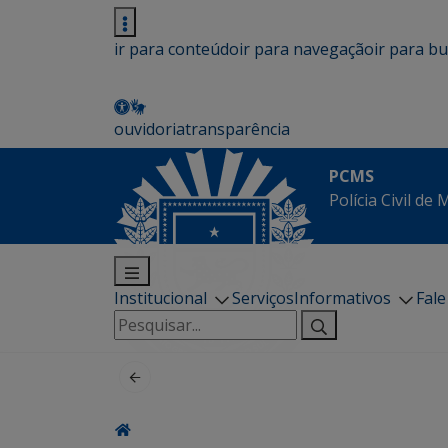
ir para conteúdo
ir para navegação
ir para b
ouvidoria
transparência
PCMS
Polícia Civil de
Institucional
Serviços
Informativos
Fal
Pesquisar
por: