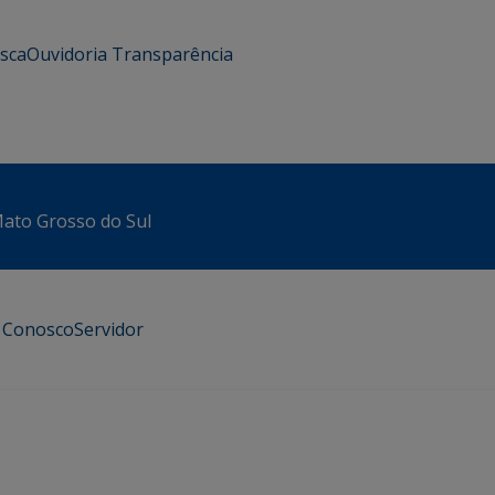
usca
Ouvidoria
Transparência
 Mato Grosso do Sul
e Conosco
Servidor