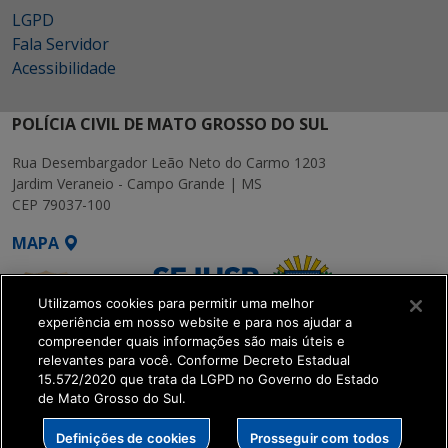
LGPD
Fala Servidor
Acessibilidade
POLÍCIA CIVIL DE MATO GROSSO DO SUL
Rua Desembargador Leão Neto do Carmo 1203
Jardim Veraneio - Campo Grande | MS
CEP 79037-100
MAPA
Utilizamos cookies para permitir uma melhor
experiência em nosso website e para nos ajudar a
compreender quais informações são mais úteis e
relevantes para você. Conforme Decreto Estadual
15.572/2020 que trata da LGPD no Governo do Estado
SETDIG | Secretaria-
de Mato Grosso do Sul.
Executiva de
Transformação Digital
Definições de cookies
Prosseguir com todos