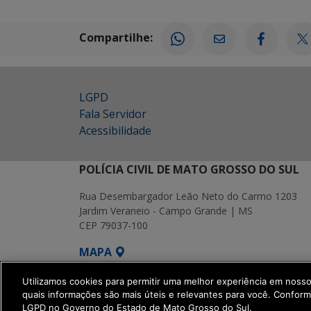
Compartilhe:
LGPD
Fala Servidor
Acessibilidade
POLÍCIA CIVIL DE MATO GROSSO DO SUL
Rua Desembargador Leão Neto do Carmo 1203
Jardim Veraneio - Campo Grande | MS
CEP 79037-100
MAPA
SETDIG | Secretaria-Executiva de Transf
Utilizamos cookies para permitir uma melhor experiência em noss
quais informações são mais úteis e relevantes para você. Confor
LGPD no Governo do Estado de Mato Grosso do Sul.