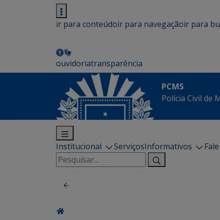
ir para conteúdo
ir para navegação
ir para b
ouvidoria
transparência
PCMS
Polícia Civil de
Institucional
Serviços
Informativos
Fal
Pesquisar
por: