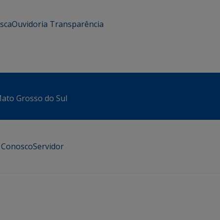
usca
Ouvidoria
Transparência
 Mato Grosso do Sul
e Conosco
Servidor