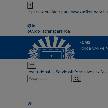
ir para conteúdo
ir para navegação
ir para b
ouvidoria
transparência
PCMS
Polícia Civil de
Institucional
Serviços
Informativos
Fal
Pesquisar
por: