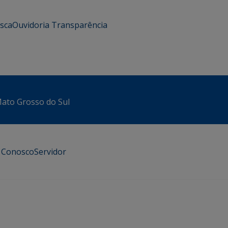
usca
Ouvidoria
Transparência
 Mato Grosso do Sul
e Conosco
Servidor