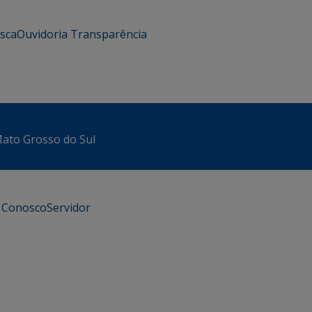
usca
Ouvidoria
Transparência
 Mato Grosso do Sul
e Conosco
Servidor