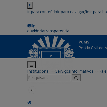
ir para conteúdo
ir para navegação
ir para b
ouvidoria
transparência
PCMS
Polícia Civil de
Institucional
Serviços
Informativos
Fal
Pesquisar
por: