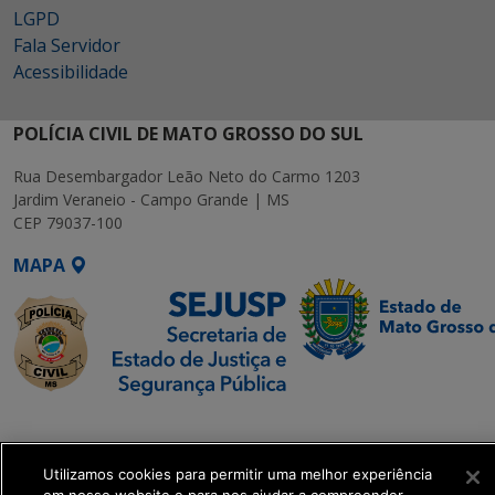
LGPD
Fala Servidor
Acessibilidade
POLÍCIA CIVIL DE MATO GROSSO DO SUL
Rua Desembargador Leão Neto do Carmo 1203
Jardim Veraneio - Campo Grande | MS
CEP 79037-100
MAPA
SETDIG | Secretaria-
Executiva de
Transformação Digital
Utilizamos cookies para permitir uma melhor experiência