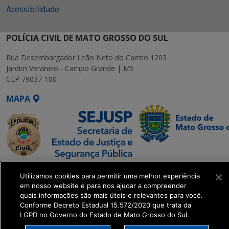
Acessibilidade
POLÍCIA CIVIL DE MATO GROSSO DO SUL
Rua Desembargador Leão Neto do Carmo 1203
Jardim Veraneio - Campo Grande | MS
CEP 79037-100
MAPA
SETDIG | Secretaria-
Utilizamos cookies para permitir uma melhor experiência
Executiva de
em nosso website e para nos ajudar a compreender
Transformação Digital
quais informações são mais úteis e relevantes para você.
Conforme Decreto Estadual 15.572/2020 que trata da
LGPD no Governo do Estado de Mato Grosso do Sul.
get_footer();