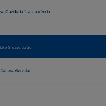
usca
Ouvidoria
Transparência
 Mato Grosso do Sul
e Conosco
Servidor