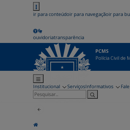
ir para conteúdo
ir para navegação
ir para b
ouvidoria
transparência
PCMS
Polícia Civil de
Institucional
Serviços
Informativos
Fal
Pesquisar
por: