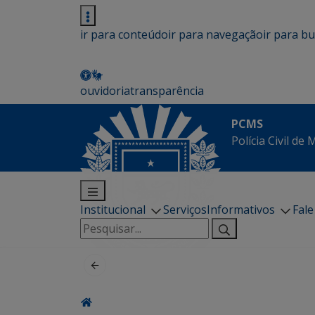
ir para conteúdo
ir para navegação
ir para b
ouvidoria
transparência
PCMS
Polícia Civil de
Institucional
Serviços
Informativos
Fal
Pesquisar
por: