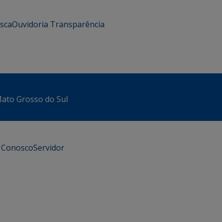
usca
Ouvidoria
Transparência
 Mato Grosso do Sul
e Conosco
Servidor