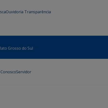
usca
Ouvidoria
Transparência
 Mato Grosso do Sul
e Conosco
Servidor