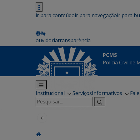
ir para conteúdo
ir para navegação
ir para b
ouvidoria
transparência
PCMS
Polícia Civil de
Institucional
Serviços
Informativos
Fal
Pesquisar
por: