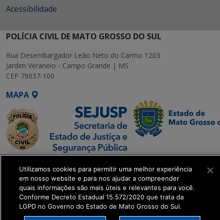
Acessibilidade
POLÍCIA CIVIL DE MATO GROSSO DO SUL
Rua Desembargador Leão Neto do Carmo 1203
Jardim Veraneio - Campo Grande | MS
CEP 79037-100
MAPA
SETDIG | Secretaria-
Utilizamos cookies para permitir uma melhor experiência
Executiva de
em nosso website e para nos ajudar a compreender
Transformação Digital
quais informações são mais úteis e relevantes para você.
Conforme Decreto Estadual 15.572/2020 que trata da
LGPD no Governo do Estado de Mato Grosso do Sul.
get_footer();