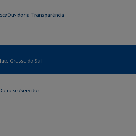
usca
Ouvidoria
Transparência
 Mato Grosso do Sul
e Conosco
Servidor