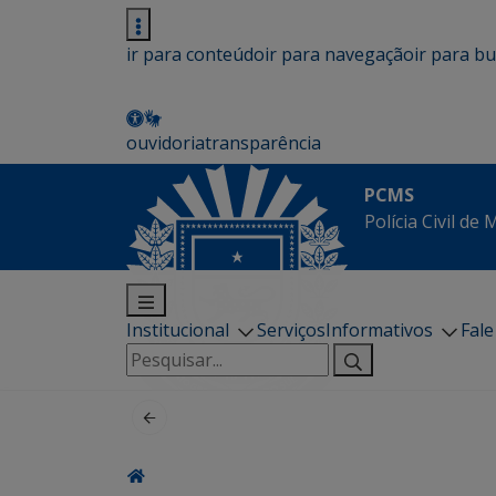
ir para conteúdo
ir para navegação
ir para b
ouvidoria
transparência
PCMS
Polícia Civil de
Institucional
Serviços
Informativos
Fal
Pesquisar
por: