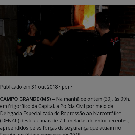
Publicado em
31 out 2018
• por •
CAMPO GRANDE (MS) –
Na manhã de ontem (30), às 09h,
em frigorífico da Capital, a Polícia Civil por meio da
Delegacia Especializada de Repressão ao Narcotráfico
(DENAR) destruiu mais de 7 Toneladas de entorpecentes,
apreendidos pelas forças de segurança que atuam no
Estado, no último semestre de 2018.