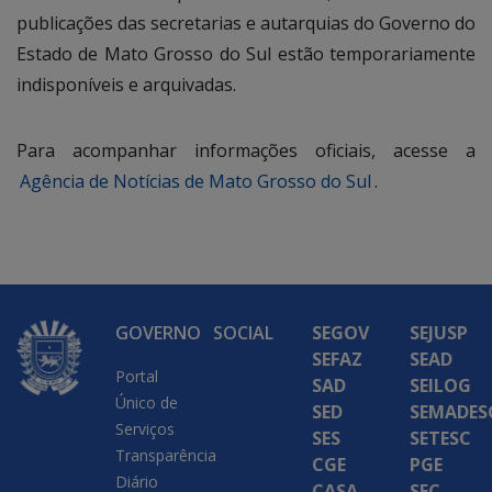
publicações das secretarias e autarquias do Governo do
Estado de Mato Grosso do Sul estão temporariamente
indisponíveis e arquivadas.
Para acompanhar informações oficiais, acesse a
Agência de Notícias de Mato Grosso do Sul
.
GOVERNO
SOCIAL
SEGOV
SEJUSP
SEFAZ
SEAD
Portal
SAD
SEILOG
Único de
SED
SEMADES
Serviços
SES
SETESC
Transparência
CGE
PGE
Diário
CASA
SEC