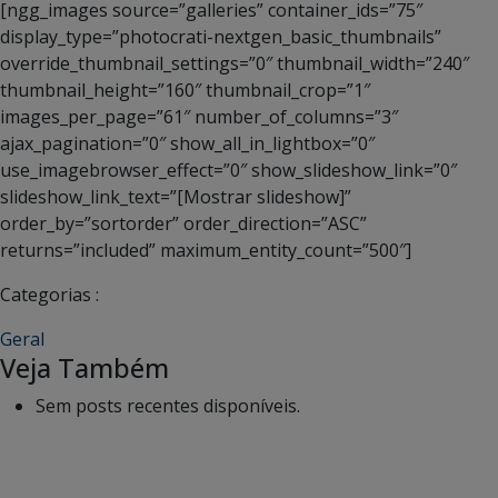
[ngg_images source=”galleries” container_ids=”75″
display_type=”photocrati-nextgen_basic_thumbnails”
override_thumbnail_settings=”0″ thumbnail_width=”240″
thumbnail_height=”160″ thumbnail_crop=”1″
images_per_page=”61″ number_of_columns=”3″
ajax_pagination=”0″ show_all_in_lightbox=”0″
use_imagebrowser_effect=”0″ show_slideshow_link=”0″
slideshow_link_text=”[Mostrar slideshow]”
order_by=”sortorder” order_direction=”ASC”
returns=”included” maximum_entity_count=”500″]
Categorias :
Geral
Veja Também
Sem posts recentes disponíveis.