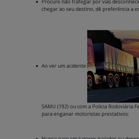
Procure não trafegar por vias desconhec
chegar ao seu destino, dê preferência a e
Ao ver um acidente
SAMU (192) ou com a Polícia Rodoviária Fe
para enganar motoristas prestativos;
Nunca pare em lugares isolados ou deser