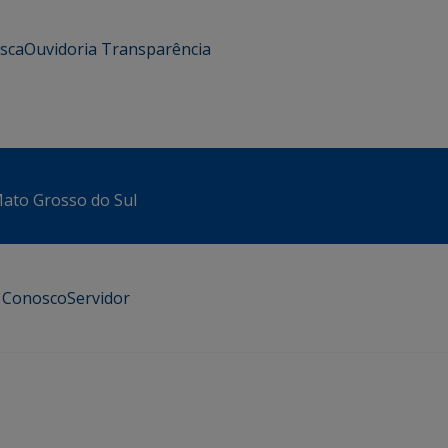
usca
Ouvidoria
Transparência
 Mato Grosso do Sul
e Conosco
Servidor