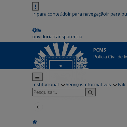
ir para conteúdo
ir para navegação
ir para b
ouvidoria
transparência
PCMS
Polícia Civil de
Institucional
Serviços
Informativos
Fal
Pesquisar
por: