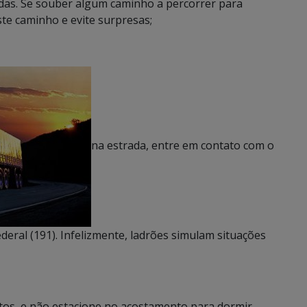
idas. Se souber algum caminho a percorrer para
ste caminho e evite surpresas;
na estrada, entre em contato com o
deral (191). Infelizmente, ladrões simulam situações
tos, e não estacione no acostamento para dormir,