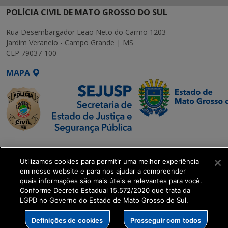
POLÍCIA CIVIL DE MATO GROSSO DO SUL
Rua Desembargador Leão Neto do Carmo 1203
Jardim Veraneio - Campo Grande | MS
CEP 79037-100
MAPA
SETDIG | Secretaria-
Executiva de
Utilizamos cookies para permitir uma melhor experiência
Transformação Digital
em nosso website e para nos ajudar a compreender
quais informações são mais úteis e relevantes para você.
Conforme Decreto Estadual 15.572/2020 que trata da
get_footer();
LGPD no Governo do Estado de Mato Grosso do Sul.
Definições de cookies
Prosseguir com todos