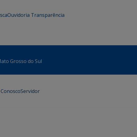
usca
Ouvidoria
Transparência
 Mato Grosso do Sul
e Conosco
Servidor