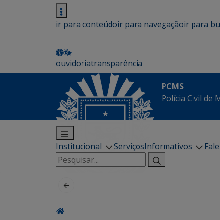
ir para conteúdo
ir para navegação
ir para b
ouvidoria
transparência
PCMS
Polícia Civil de
Institucional
Serviços
Informativos
Fal
Pesquisar
por: