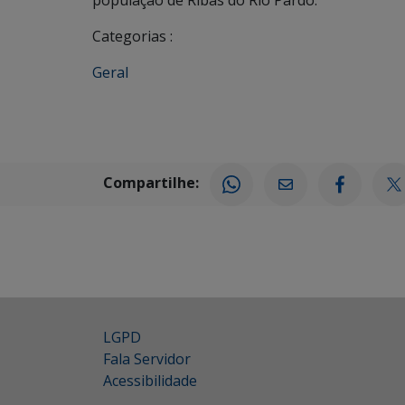
população de Ribas do Rio Pardo.
Categorias :
Geral
Compartilhe:
LGPD
Fala Servidor
Acessibilidade