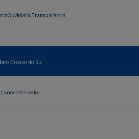
usca
Ouvidoria
Transparência
 Mato Grosso do Sul
e Conosco
Servidor