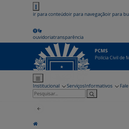
ir para conteúdo
ir para navegação
ir para b
ouvidoria
transparência
PCMS
Polícia Civil de
Institucional
Serviços
Informativos
Fal
Pesquisar
por: