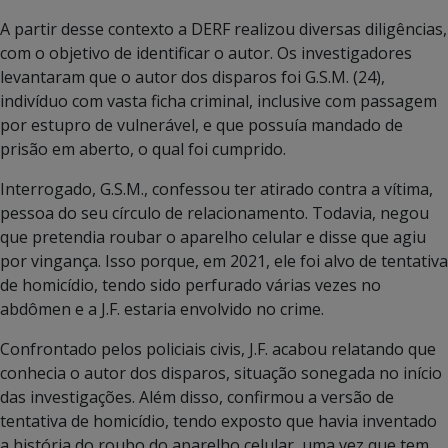
A partir desse contexto a DERF realizou diversas diligências,
com o objetivo de identificar o autor. Os investigadores
levantaram que o autor dos disparos foi G.S.M. (24),
indivíduo com vasta ficha criminal, inclusive com passagem
por estupro de vulnerável, e que possuía mandado de
prisão em aberto, o qual foi cumprido.
Interrogado, G.S.M., confessou ter atirado contra a vítima,
pessoa do seu círculo de relacionamento. Todavia, negou
que pretendia roubar o aparelho celular e disse que agiu
por vingança. Isso porque, em 2021, ele foi alvo de tentativa
de homicídio, tendo sido perfurado várias vezes no
abdômen e a J.F. estaria envolvido no crime.
Confrontado pelos policiais civis, J.F. acabou relatando que
conhecia o autor dos disparos, situação sonegada no início
das investigações. Além disso, confirmou a versão de
tentativa de homicídio, tendo exposto que havia inventado
a história do roubo do aparelho celular, uma vez que tem