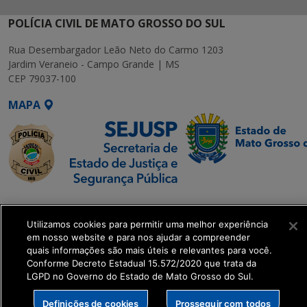
POLÍCIA CIVIL DE MATO GROSSO DO SUL
Rua Desembargador Leão Neto do Carmo 1203
Jardim Veraneio - Campo Grande | MS
CEP 79037-100
MAPA
SETDIG | Secretaria-
Executiva de
Utilizamos cookies para permitir uma melhor experiência
Transformação Digital
em nosso website e para nos ajudar a compreender
quais informações são mais úteis e relevantes para você.
Conforme Decreto Estadual 15.572/2020 que trata da
get_footer();
LGPD no Governo do Estado de Mato Grosso do Sul.
Definições de cookies
Prosseguir com todos