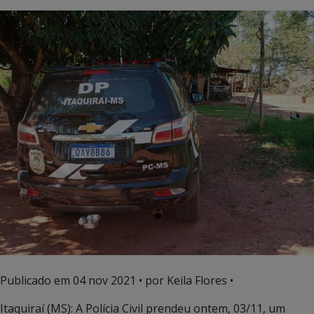
Publicado em
04 nov 2021
• por Keila Flores •
Itaquiraí (MS): A Polícia Civil prendeu ontem, 03/11, um