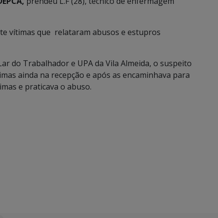
DEPCA,
prendeu L.F (28), técnico de enfermagem
ete vítimas que relataram abusos e estupros
 Lar do Trabalhador e UPA da Vila Almeida, o suspeito
ítimas ainda na recepção e após as encaminhava para
timas e praticava o abuso.