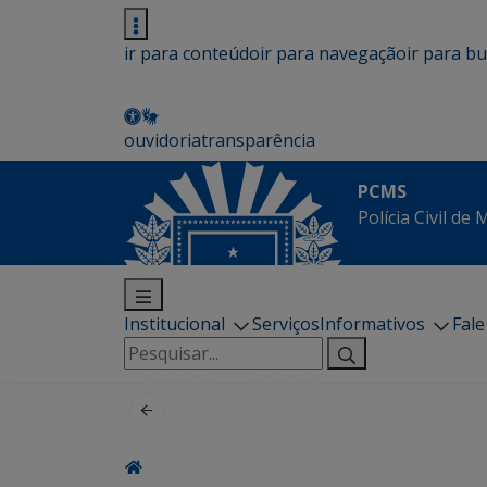
ir para conteúdo
ir para navegação
ir para b
ouvidoria
transparência
PCMS
Polícia Civil de
Institucional
Serviços
Informativos
Fal
Pesquisar
por: