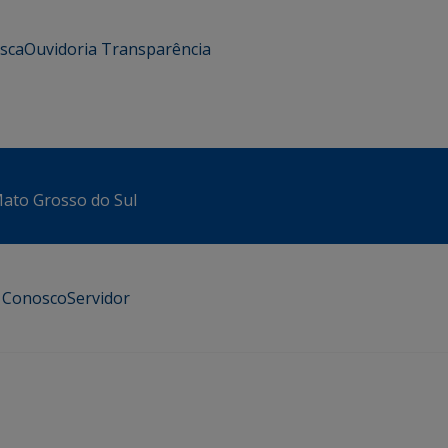
usca
Ouvidoria
Transparência
 Mato Grosso do Sul
e Conosco
Servidor