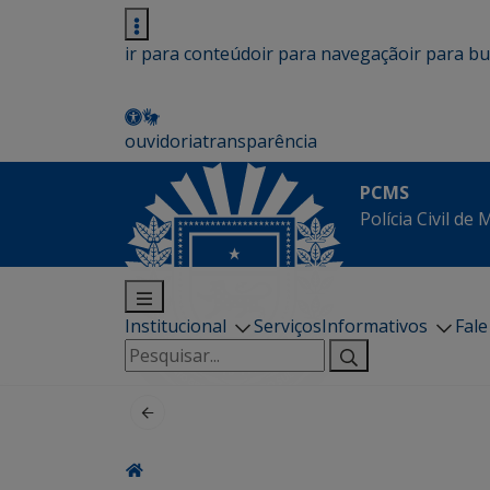
ir para conteúdo
ir para navegação
ir para b
ouvidoria
transparência
PCMS
Polícia Civil de
Institucional
Serviços
Informativos
Fal
Pesquisar
por: