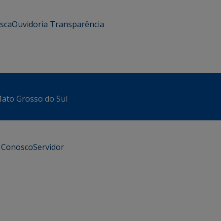
usca
Ouvidoria
Transparência
 Mato Grosso do Sul
e Conosco
Servidor