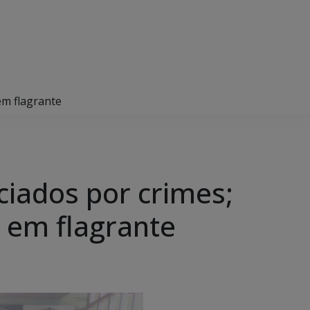
em flagrante
iciados por crimes;
o em flagrante