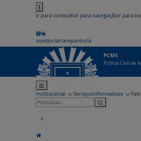
ir para conteúdo
ir para navegação
ir para b
ouvidoria
transparência
PCMS
Polícia Civil de
Institucional
Serviços
Informativos
Fal
Pesquisar
por: