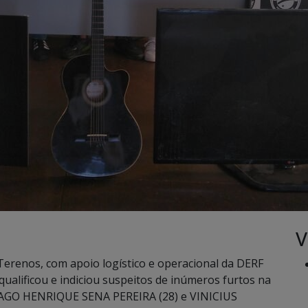
V
e Terenos, com apoio logístico e operacional da DERF
qualificou e indiciou suspeitos de inúmeros furtos na
AGO HENRIQUE SENA PEREIRA (28) e VINICIUS