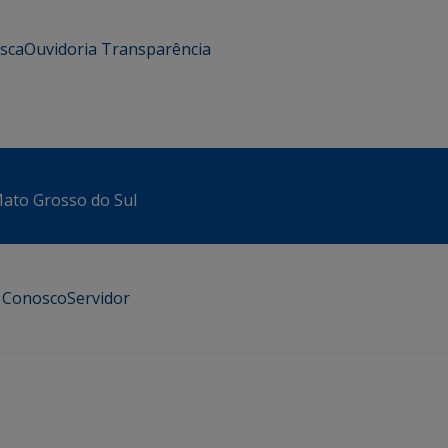
usca
Ouvidoria
Transparência
 Mato Grosso do Sul
e Conosco
Servidor