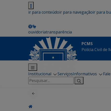
ir para conteúdo
ir para navegação
ir para b
ouvidoria
transparência
PCMS
Polícia Civil de
Institucional
Serviços
Informativos
Fal
Pesquisar
por: