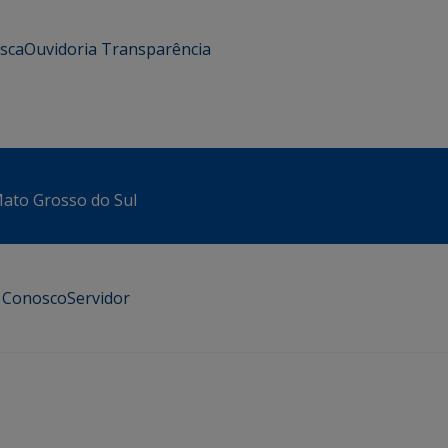
usca
Ouvidoria
Transparência
 Mato Grosso do Sul
e Conosco
Servidor