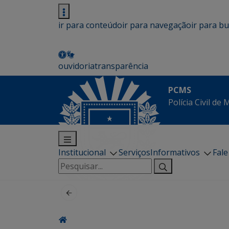
ir para conteúdo
ir para navegação
ir para b
ouvidoria
transparência
PCMS
Polícia Civil de
Institucional
Serviços
Informativos
Fal
Pesquisar
por: