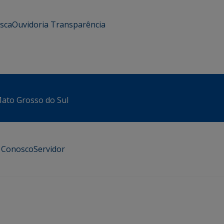
usca
Ouvidoria
Transparência
 Mato Grosso do Sul
e Conosco
Servidor