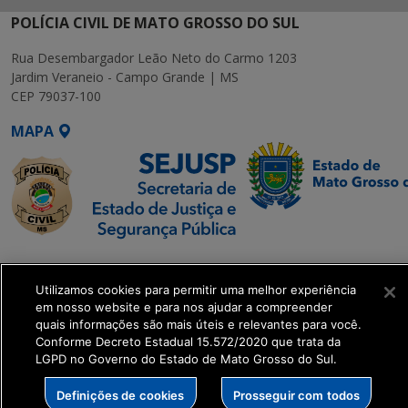
POLÍCIA CIVIL DE MATO GROSSO DO SUL
Rua Desembargador Leão Neto do Carmo 1203
Jardim Veraneio - Campo Grande | MS
CEP 79037-100
MAPA
SETDIG | Secretaria-
Executiva de
Utilizamos cookies para permitir uma melhor experiência
Transformação Digital
em nosso website e para nos ajudar a compreender
quais informações são mais úteis e relevantes para você.
Conforme Decreto Estadual 15.572/2020 que trata da
get_footer();
LGPD no Governo do Estado de Mato Grosso do Sul.
Definições de cookies
Prosseguir com todos