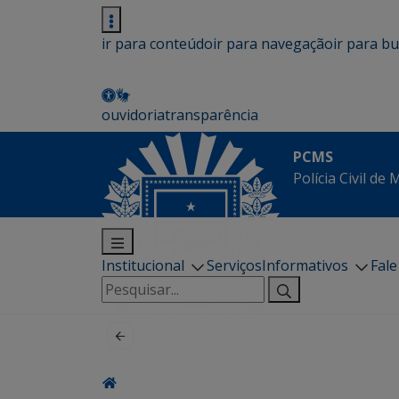
ir para conteúdo
ir para navegação
ir para b
ouvidoria
transparência
PCMS
Polícia Civil de
Institucional
Serviços
Informativos
Fal
Pesquisar
por: