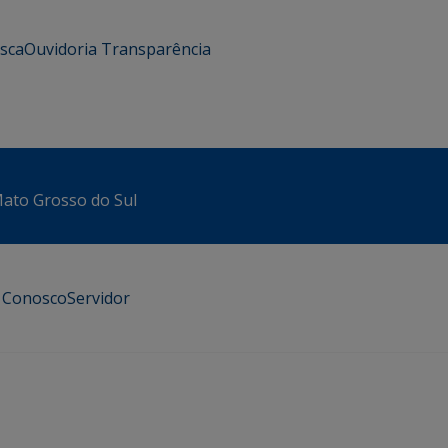
usca
Ouvidoria
Transparência
 Mato Grosso do Sul
e Conosco
Servidor