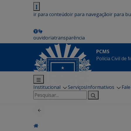
ir para conteúdo
ir para navegação
ir para b
ouvidoria
transparência
PCMS
Polícia Civil de
Institucional
Serviços
Informativos
Fal
Pesquisar
por: