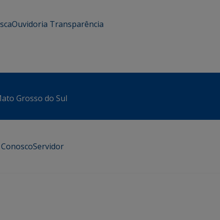
usca
Ouvidoria
Transparência
 Mato Grosso do Sul
e Conosco
Servidor