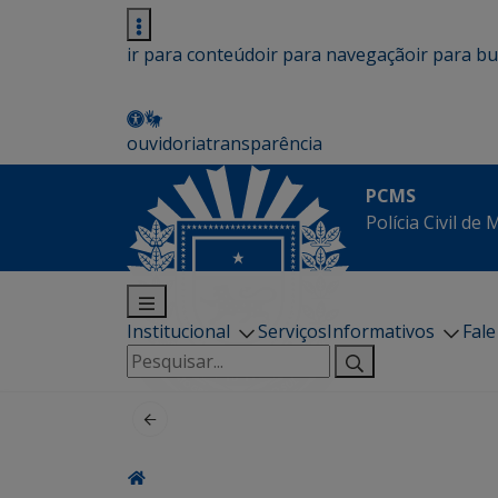
ir para conteúdo
ir para navegação
ir para b
ouvidoria
transparência
PCMS
Polícia Civil de
Institucional
Serviços
Informativos
Fal
Pesquisar
por: