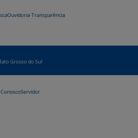
usca
Ouvidoria
Transparência
 Mato Grosso do Sul
e Conosco
Servidor