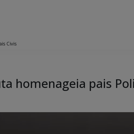
is Civis
a homenageia pais Polic