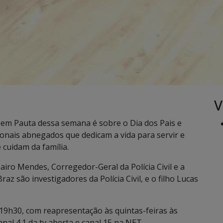
V
m Pauta dessa semana é sobre o Dia dos Pais e
sionais abnegados que dedicam a vida para servir e
 cuidam da família.
iro Mendes, Corregedor-Geral da Polícia Civil e a
Braz são investigadores da Polícia Civil, e o filho Lucas
 19h30, com reapresentação às quintas-feiras às
nal 4.1 da tv aberta e canal 15 na NET.