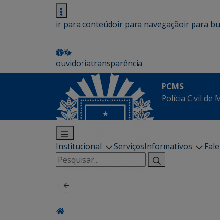
ir para conteúdo
ir para navegação
ir para b
ouvidoria
transparência
PCMS
Polícia Civil de
Institucional
Serviços
Informativos
Fal
Pesquisar
por: