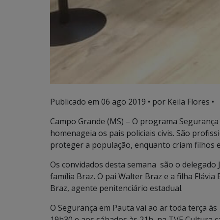
Publicado em
06 ago 2019
• por Keila Flores •
Campo Grande (MS) – O programa Segurança e
homenageia os pais policiais civis. São profis
proteger a população, enquanto criam filhos e
Os convidados desta semana são o delegado Ja
família Braz. O pai Walter Braz e a filha Flávia 
Braz, agente penitenciário estadual.
O Segurança em Pauta vai ao ar toda terça às
19h30 e aos sábados às 21h, na TVE Cultura ca