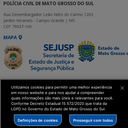
POLÍCIA CIVIL DE MATO GROSSO DO SUL
Rua Desembargador Leão Neto do Carmo 1203
Jardim Veraneio - Campo Grande | MS
CEP 79037-100
MAPA
SETDIG | Secretaria-
Executiva de
Utilizamos cookies para permitir uma melhor experiência
Transformação Digital
em nosso website e para nos ajudar a compreender
quais informações são mais úteis e relevantes para você.
Conforme Decreto Estadual 15.572/2020 que trata da
get_footer();
LGPD no Governo do Estado de Mato Grosso do Sul.
Definições de cookies
Prosseguir com todos