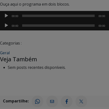
Ouça aqui o programa em dois blocos.
Tocador
00:00
00:00
de
Tocador
áudio
00:00
00:00
de
áudio
Categorias :
Geral
Veja Também
Sem posts recentes disponíveis.
Compartilhe: