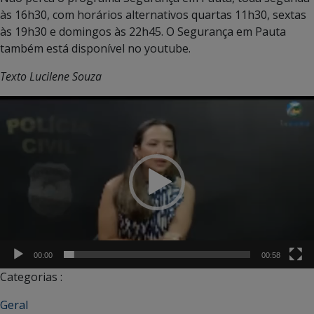
às 16h30, com horários alternativos quartas 11h30, sextas
às 19h30 e domingos às 22h45. O Segurança em Pauta
também está disponível no youtube.
Texto Lucilene Souza
Tocador
de
vídeo
00:00
00:58
Categorias :
Geral