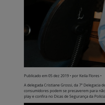
Publicado em
05 dez 2019
• por Keila Flores •
A delegada Cristiane Grossi, da 7ª Delegacia
consumidores podem se precaverem para não s
play e confira no Dicas de Segurança da Polícia 