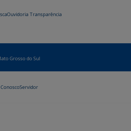
usca
Ouvidoria
Transparência
 Mato Grosso do Sul
e Conosco
Servidor