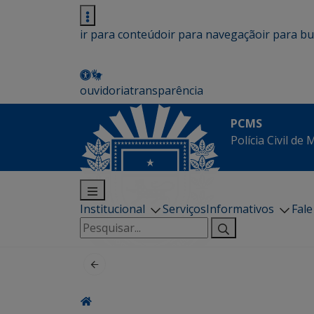
ir para conteúdo
ir para navegação
ir para b
ouvidoria
transparência
PCMS
Polícia Civil de
Institucional
Serviços
Informativos
Fal
Pesquisar
por: