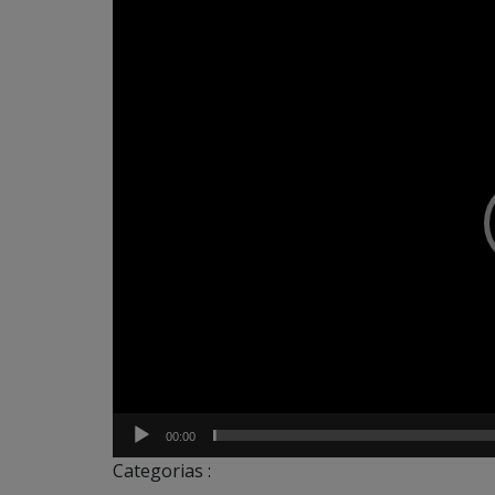
Tocador
de
vídeo
00:00
Categorias :