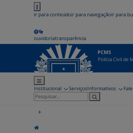
ir para conteúdo
ir para navegação
ir para b
ouvidoria
transparência
PCMS
Polícia Civil de
Institucional
Serviços
Informativos
Fal
Pesquisar
por: