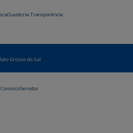
usca
Ouvidoria
Transparência
 Mato Grosso do Sul
e Conosco
Servidor