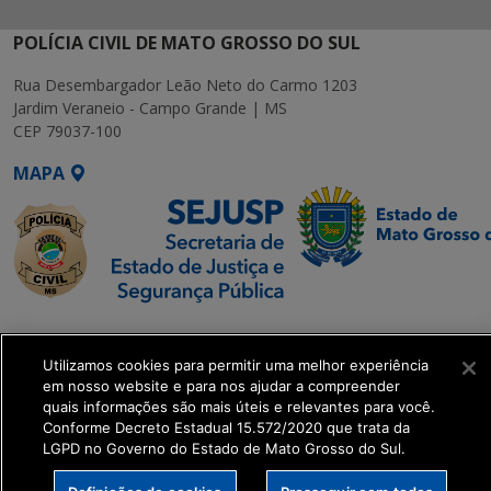
POLÍCIA CIVIL DE MATO GROSSO DO SUL
Rua Desembargador Leão Neto do Carmo 1203
Jardim Veraneio - Campo Grande | MS
CEP 79037-100
MAPA
SETDIG | Secretaria-
Executiva de
Utilizamos cookies para permitir uma melhor experiência
Transformação Digital
em nosso website e para nos ajudar a compreender
quais informações são mais úteis e relevantes para você.
Conforme Decreto Estadual 15.572/2020 que trata da
get_footer();
LGPD no Governo do Estado de Mato Grosso do Sul.