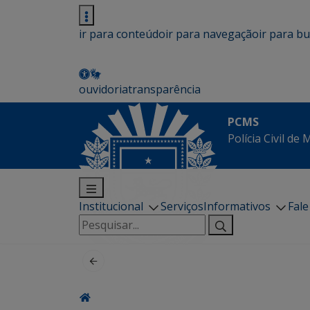
ir para conteúdo
ir para navegação
ir para b
ouvidoria
transparência
PCMS
Polícia Civil de
Institucional
Serviços
Informativos
Fal
Pesquisar
por: