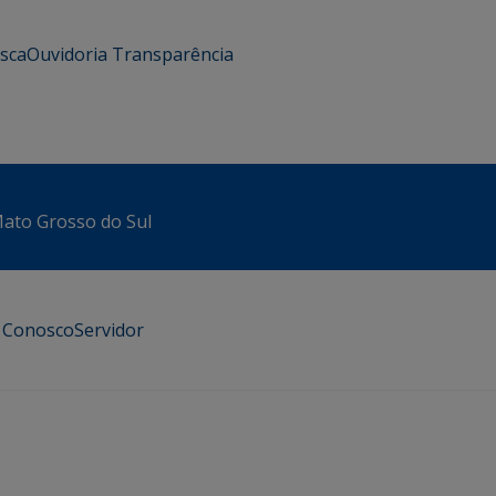
usca
Ouvidoria
Transparência
 Mato Grosso do Sul
e Conosco
Servidor