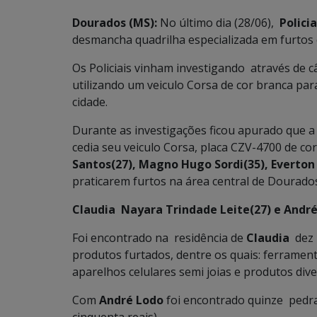
Dourados (MS):
No último dia (28/06),
Policia
desmancha quadrilha especializada em furtos 
Os Policiais vinham investigando através de
utilizando um veiculo Corsa de cor branca par
cidade.
Durante as investigações ficou apurado que 
cedia seu veiculo Corsa, placa CZV-4700 de c
Santos(27), Magno Hugo Sordi(35), Everton
praticarem furtos na área central de Dourados 
Claudia Nayara Trindade Leite(27) e Andr
Foi encontrado na residência de
Claudia
dez 
produtos furtados, dentre os quais: ferrament
aparelhos celulares semi joias e produtos dive
Com
André Lodo
foi encontrado quinze pedra