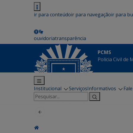
ir para conteúdo
ir para navegação
ir para b
ouvidoria
transparência
PCMS
Polícia Civil de
Institucional
Serviços
Informativos
Fal
Pesquisar
por: