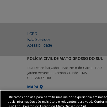
LGPD
Fala Servidor
Acessibilidade
POLÍCIA CIVIL DE MATO GROSSO DO SUL
Rua Desembargador Leão Neto do Carmo 1203
Jardim Veraneio - Campo Grande | MS
CEP 79037-100
MAPA
SETDIG | Secretaria-Executiva de Transf
Utilizamos cookies para permitir uma melhor experiência em noss
quais informações são mais úteis e relevantes para você. Confor
LGPD no Governo do Estado de Mato Grosso do Sul.