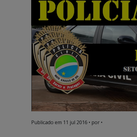
Publicado em
11 jul 2016
• por •