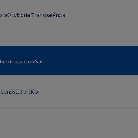
usca
Ouvidoria
Transparência
 Mato Grosso do Sul
e Conosco
Servidor