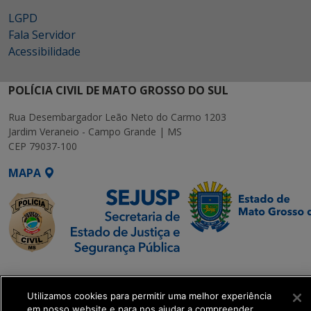
LGPD
Fala Servidor
Acessibilidade
POLÍCIA CIVIL DE MATO GROSSO DO SUL
Rua Desembargador Leão Neto do Carmo 1203
Jardim Veraneio - Campo Grande | MS
CEP 79037-100
MAPA
SETDIG | Secretaria-
Executiva de
Utilizamos cookies para permitir uma melhor experiência
Transformação Digital
em nosso website e para nos ajudar a compreender