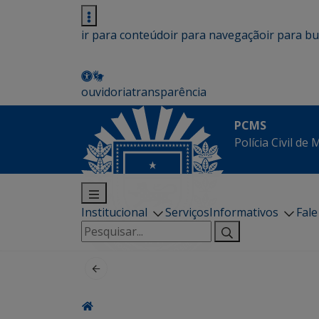
ir para conteúdo
ir para navegação
ir para b
ouvidoria
transparência
PCMS
Polícia Civil de
Institucional
Serviços
Informativos
Fal
Pesquisar
por: