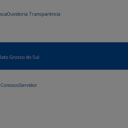
usca
Ouvidoria
Transparência
 Mato Grosso do Sul
e Conosco
Servidor