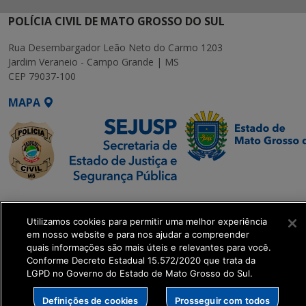
POLÍCIA CIVIL DE MATO GROSSO DO SUL
Rua Desembargador Leão Neto do Carmo 1203
Jardim Veraneio - Campo Grande | MS
CEP 79037-100
MAPA
SETDIG | Secretaria-
Executiva de
Utilizamos cookies para permitir uma melhor experiência
Transformação Digital
em nosso website e para nos ajudar a compreender
quais informações são mais úteis e relevantes para você.
Conforme Decreto Estadual 15.572/2020 que trata da
get_footer();
LGPD no Governo do Estado de Mato Grosso do Sul.
Definições de cookies
Prosseguir com todos