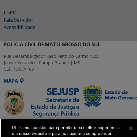
LGPD
Fala Servidor
Acessibilidade
POLÍCIA CIVIL DE MATO GROSSO DO SUL
Rua Desembargador Leão Neto do Carmo 1203
Jardim Veraneio - Campo Grande | MS
CEP 79037-100
MAPA
SETDIG | Secretaria-
Utilizamos cookies para permitir uma melhor experiência
Executiva de
em nosso website e para nos ajudar a compreender