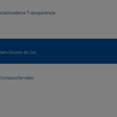
usca
Ouvidoria
Transparência
 Mato Grosso do Sul
e Conosco
Servidor