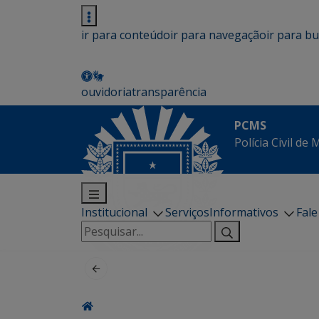
ir para conteúdo
ir para navegação
ir para b
ouvidoria
transparência
PCMS
Polícia Civil de
Institucional
Serviços
Informativos
Fal
Pesquisar
por: